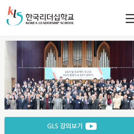
LOGIN
로그인
회원가입
한국리더십학교 소개
GLS 강의보기
설립취지와 목적
커리큘럼 소개