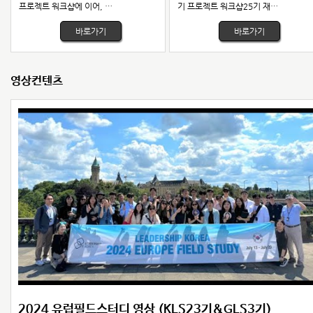
프로젝트 워크샵에 이어, …
기 프로젝트 워크샵25기 재…
후원안내
바로가기
바로가기
자료실
영상컨텐츠
동영상 강의
강의자료
필드스터디 영상
기타영상
커뮤니티
기수별 카페
분과별 카페
2024 유럽필드스터디 영상 (KLS23기&GLS3기)
아나바다
클스굿즈