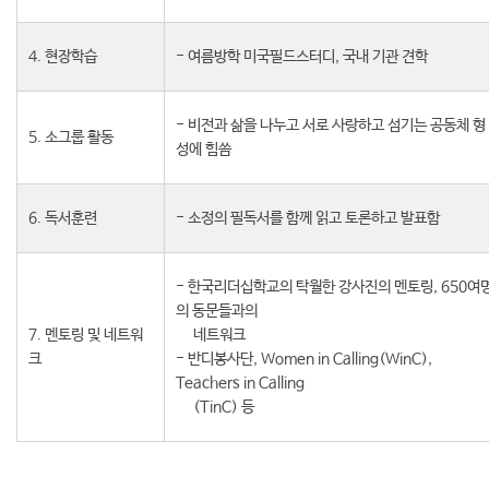
후원안내
4. 현장학습
- 여름방학 미국필드스터디, 국내 기관 견학
자료실
- 비전과 삶을 나누고 서로 사랑하고 섬기는 공동체 형
5. 소그룹 활동
성에 힘씀
동영상 강의
강의자료
6. 독서훈련
- 소정의 필독서를 함께 읽고 토론하고 발표함
필드스터디 영상
기타영상
- 한국리더십학교의 탁월한 강사진의 멘토링, 650여
의 동문들과의
7. 멘토링 및 네트워
네트워크
커뮤니티
크
- 반디봉사단, Women in Calling(WinC),
Teachers in Calling
(TinC) 등
기수별 카페
분과별 카페
아나바다
클스굿즈