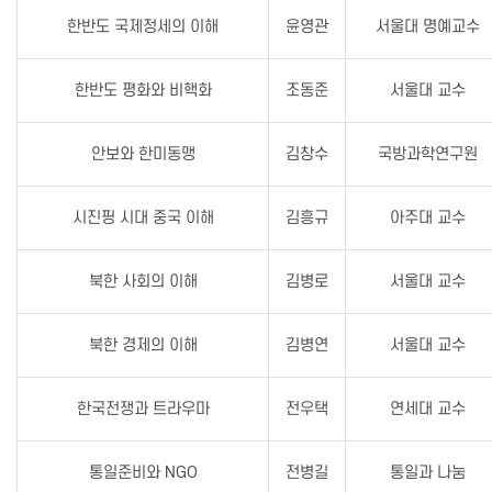
한반도 국제정세의 이해
윤영관
서울대 명예교수
한반도 평화와 비핵화
조동준
서울대 교수
안보와 한미동맹
김창수
국방과학연구원
시진핑 시대 중국 이해
김흥규
아주대 교수
북한 사회의 이해
김병로
서울대 교수
북한 경제의 이해
김병연
서울대 교수
한국전쟁과 트라우마
전우택
연세대 교수
통일준비와 NGO
전병길
통일과 나눔