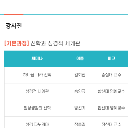
매거진
강사진
[기본과정]
신학과 성경적 세계관
최근호
지난호
세미나
이름
비고
하나님 나라 신학
김회권
숭실대 교수
성경적 세계관
송인규
합신대 명예교수
일상생활의 신학
방선기
합신대 명예교수
성경 파노라마
장흥길
장신대 교수