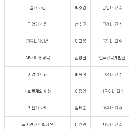
일과 가정
백소영
강남대 교수
직업과 소명
송수진
고려대 교수
커뮤니케이션
이의용
국민대 교수
AI와 미래 교육
김창환
한국교육개발원
기업의 이해
배종석
고려대 교수
사회문제의 이해
이정연
서울여대 교수
기업과 사회
김세중
아주대 교수
국가관과 헌법정신
이효원
서울대 교수