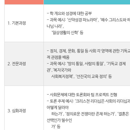
입학안내
섬기는 사람들
- 학 개요와 성경에 대한 공부
- 과목 예시: ‘신약성경 파노라마’, ‘예수 그리스도와 
1. 기본과정
나님 나라’,
비전 기도문
연혁
‘일상생활의 신학’ 등
- 정치, 경제, 문화, 통일 등 사회 각 영역에 관한 기독
공지사항
적 관점을 배움
2. 전문과정
- 과목 예시: ‘땅의 통일, 사람의 통일’, ‘기독교 경제
관’,‘복지국가와
공지사항
재정보고
사회복지정책’, ‘선진국의 교육 정의’ 등
뉴스레터
- 사회문제에 대한 토론회와 팀 프로젝트 진행
- 토론 주제 예시: ‘크리스천 리더십은 사회의 리더십
어떻게 달라야
3. 심화과정
후원하기
하는가’, ‘정의로운 전쟁이란 존재 하는가’, ‘결혼은
선택인가 필수인
가’ 등