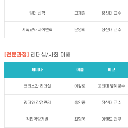
일터 신학
고재길
장신대 교수
기독교와 사회변혁
윤영휘
장신대 교수
[전문과정]
리더십/사회 이해
세미나
이름
비고
크리스찬 리더십
이장로
고려대 명예교수
리더와 감정관리
홍인종
장신대 교수
직업역량개발
최형욱
이랜드 전무