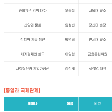
과학과 신앙의 대화
우종학
서울대 교수
신앙과 문화
임성빈
장신대 총장
정치와 기독 청년
박명림
연세대 교수
세계경제와 한국
이일형
금융통화위원
사회혁신과 기업가정신
김정태
MYSC 대표
[통일과 국제관계]
세미나
이름
비고